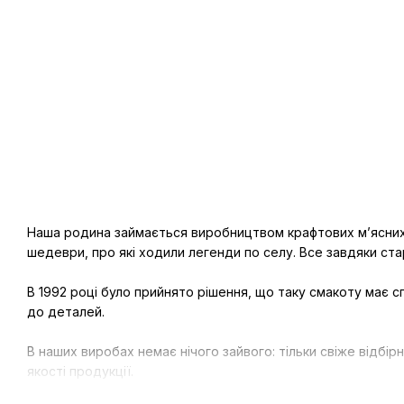
Наша родина займається виробництвом крафтових м’ясних ви
шедеври, про які ходили легенди по селу. Все завдяки ста
В 1992 році було прийнято рішення, що таку смакоту має с
до деталей.
В наших виробах немає нічого зайвого: тільки свіже відбі
якості продукції.
Працюємо з любов'ю, перевіряємо кожен виріб, щоб на ваши