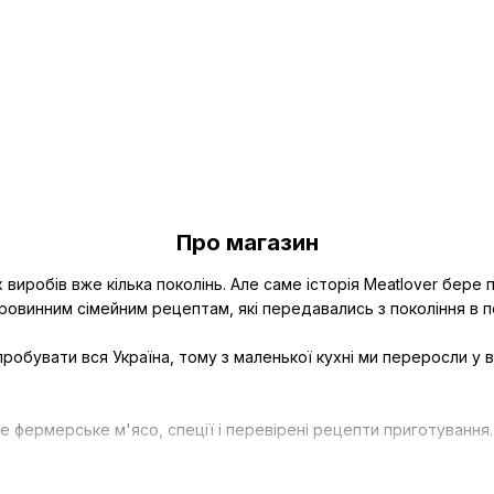
Про магазин
робів вже кілька поколінь. Але саме історія Meatlover бере по
ровинним сімейним рецептам, які передавались з покоління в п
пробувати вся Україна, тому з маленької кухні ми переросли у 
рне фермерське м'ясо, спеції і перевірені рецепти приготуван
х столах завжди було смачні і вишукані м'ясні делікатеси!