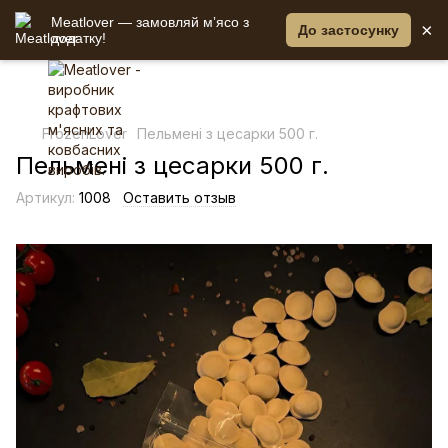
Meatlover — замовляй мʼясо з
×
До застосунку
додатку!
FrozenLover
Пельмені з цесарки 500 г.
Пельмені з цесарки 500 г.
Артикул:
1008
Оставить отзыв