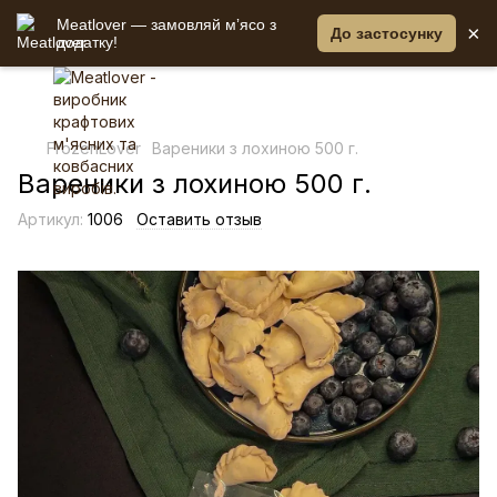
Meatlover — замовляй мʼясо з
×
До застосунку
додатку!
FrozenLover
Вареники з лохиною 500 г.
Вареники з лохиною 500 г.
Артикул:
1006
Оставить отзыв