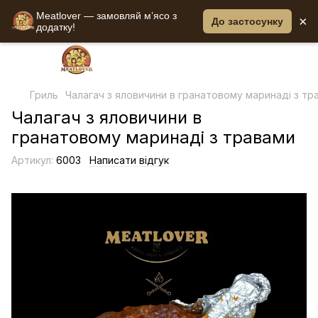
Meatlover — замовляй мʼясо з
×
До застосунку
додатку!
Гриль
Чалагач з яловичини в гранатовому маринаді з тр
Чалагач з яловичини в
гранатовому маринаді з травами
Артикул:
6003
Написати відгук