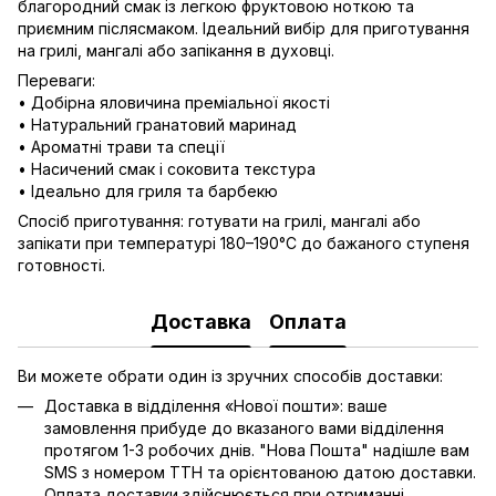
благородний смак із легкою фруктовою ноткою та
приємним післясмаком. Ідеальний вибір для приготування
на грилі, мангалі або запікання в духовці.
Переваги:
• Добірна яловичина преміальної якості
• Натуральний гранатовий маринад
• Ароматні трави та спеції
• Насичений смак і соковита текстура
• Ідеально для гриля та барбекю
Спосіб приготування: готувати на грилі, мангалі або
запікати при температурі 180–190°C до бажаного ступеня
готовності.
Доставка
Оплата
Ви можете обрати один із зручних способів доставки:
Доставка в відділення «Нової пошти»: ваше
замовлення прибуде до вказаного вами відділення
протягом 1-3 робочих днів. "Нова Пошта" надішле вам
SMS з номером ТТН та орієнтованою датою доставки.
Оплата доставки здійснюється при отриманні