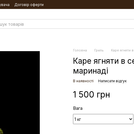
увача
Договір оферти
Головна
Гриль
Каре ягняти
Каре ягняти в
маринаді
В наявності
Написати відгук
1 500 грн
Вага