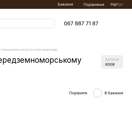
Бажання
Укр
Рус
Порівняння
067 887 71 87
 в середземноморському маринаді
 середземноморському
Артикул
6008
Порівняти
В бажання