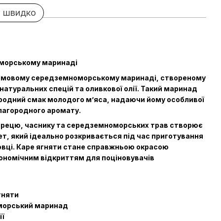
 швидко
оморському маринаді
фірмовому середземноморському маринаді, створеному
натуральних спецій та оливкової олії. Такий маринад
родний смак молодого м’яса, надаючи йому особливої
благородного аромату.
брецю, часнику та середземноморських трав створює
т, який ідеально розкривається під час приготування
уховці. Каре ягняти стане справжньою окрасою
рономічним відкриттям для поціновувачів
гняти
морський маринад
ії