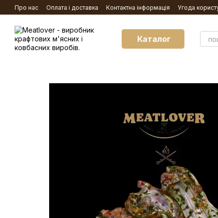
Перейти до основного контенту
Про нас
Оплата і доставка
Контактна інформація
Угода корист
Каталог