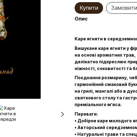
Купити
Замовити
Опис
Каре ягняти в середземн
Вишукане каре ягняти у 
на основі ароматних трав, 
делікатно підкреслює при
ніжності, соковитості та 
Поєднання розмарину, че
гармонійний смаковий буке
на грилі, мангалі або в д
святкового столу та гаст
преміального м’яса.
Переваги:
• Добірне каре молодого я
• Авторський середземно
• Натуральні трави та спец