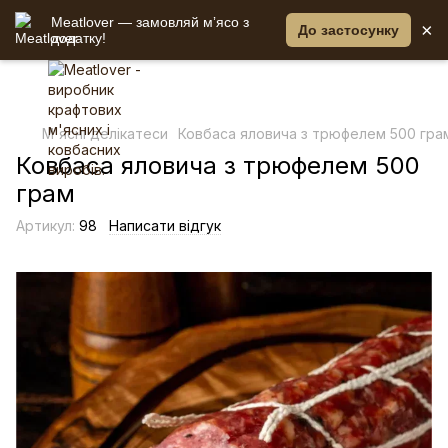
Meatlover — замовляй мʼясо з
×
До застосунку
додатку!
М'ясні делікатеси
Ковбаса яловича з трюфелем 500 гра
Ковбаса яловича з трюфелем 500
грам
Артикул:
98
Написати відгук