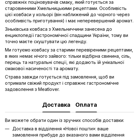
справжніх поціновувачів смаку, який готується за
старовинними Хмельницькими рецептами. Особливість
цієї ковбаси у кольорі (він наближений до чорного через
особливість приготування) і має неперевершений аромат.
Зіньківська ковбаса з Хмельниччини занесена до
енциклопедії гастрономічної спадщини України, тому ви
точно маєте скуштувати цю легенду.
Ми готуємо ковбасу за старими перевіреними рецептами,
в яких немає нічого зайвого: тільки відбірна свинина, сіль,
перець та натуральні спеції, які додають їй унікальної
смакової насиченості та аромату.
Страва завжди готується під замовлення, щоб ви
отримали свіжий продукт і справжнє гастрономічне
задоволення з Meatlover.
Доставка
Оплата
Ви можете обрати один із зручних способів доставки:
Доставка в відділення «Нової пошти»: ваше
замовлення прибуде до вказаного вами відділення