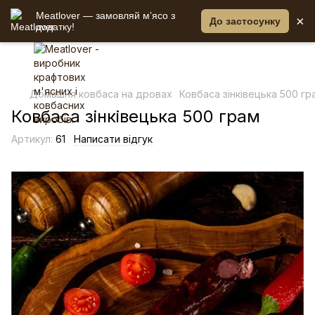
Meatlover — замовляй мʼясо з
×
До застосунку
додатку!
Домашня ковбаса на дровах
Ковбаса зінківецька 500 гр
Ковбаса зінківецька 500 грам
Артикул:
61
Написати відгук