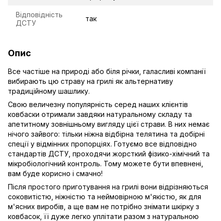
Відповідність
так
ДСТУ
Опис
Все частіше на природі або біля річки, галасливі компанії
вибирають цю страву на грилі як альтернативу
традиційному шашлику.
Свою величезну популярність серед наших клієнтів
ковбаски отримали завдяки натуральному складу та
апетитному зовнішньому вигляду цієї страви. В них немає
нічого зайвого: тільки ніжна відбірна телятина та добірні
спеції у відмінних пропорціях. Готуємо все відповідно
стандартів ДСТУ, проходячи жорсткий фізико-хімічний та
мікробіологічний контроль. Тому можете бути впевнені,
вам буде корисно і смачно!
Після простого приготування на грилі вони відрізняються
соковитістю, ніжністю та неймовірною м'якістю, як для
м'ясних виробів, а ще вам не потрібно знімати шкірку з
ковбасок, її дуже легко уплітати разом з натуральною