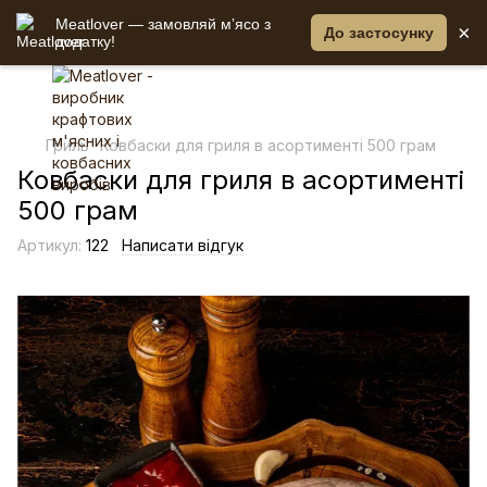
Meatlover — замовляй мʼясо з
×
До застосунку
додатку!
Гриль
Ковбаски для гриля в асортименті 500 грам
Ковбаски для гриля в асортименті
500 грам
Артикул:
122
Написати відгук