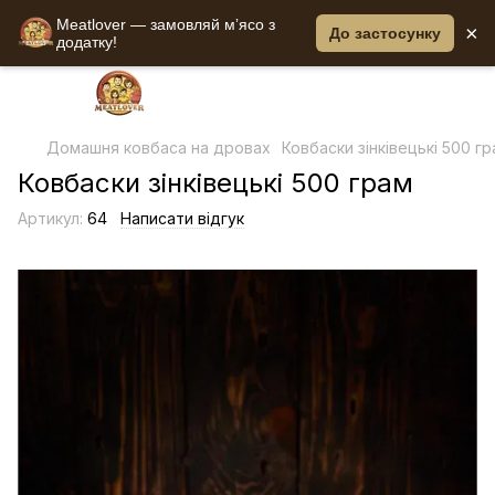
Meatlover — замовляй мʼясо з
×
До застосунку
додатку!
Домашня ковбаса на дровах
Ковбаски зінківецькі 500 г
Ковбаски зінківецькі 500 грам
Артикул:
64
Написати відгук