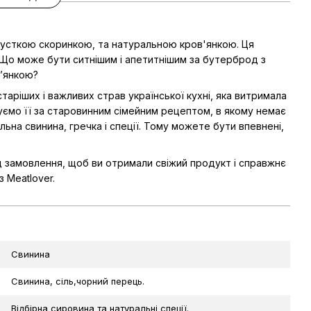
хрусткою скоринкою, та натуральною кров'янкою. Ця
 Що може бути ситнішим і апетитнішим за бутерброд з
’янкою?
таріших і важливих страв української кухні, яка витримала
уємо її за старовинним сімейним рецептом, в якому немає
альна свинина, гречка і спеції. Тому можете бути впевнені,
д замовлення, щоб ви отримали свіжий продукт і справжнє
 Meatlover.
Свинина
Свинина, сіль,чорний перець.
Відбірна сировина та натуральні спеції.