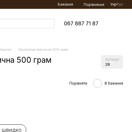
Бажання
Укр
Рус
Порівняння
067 887 71 87
 паштет
Кров'янка класична 500 грам
ична 500 грам
Артикул
28
Порівняти
В бажання
 швидко