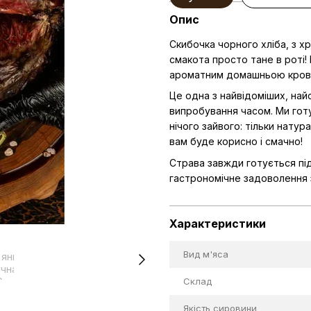
Опис
Скибочка чорного хліба, з 
смакота просто тане в роті!
ароматним домашньою кров
Це одна з найвідоміших, найс
випробування часом. Ми гот
нічого зайвого: тільки натур
вам буде корисно і смачно!
Страва завжди готується пі
гастрономічне задоволення з
Характеристики
Вид м'яса
Склад
Якість сировини