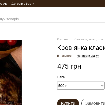
увача
Договір оферти
Головна
Кров'янка, зельц, язик,
Кров'янка клас
В наявності
Написати відгук
475 грн
Вага
Купити
Замовити