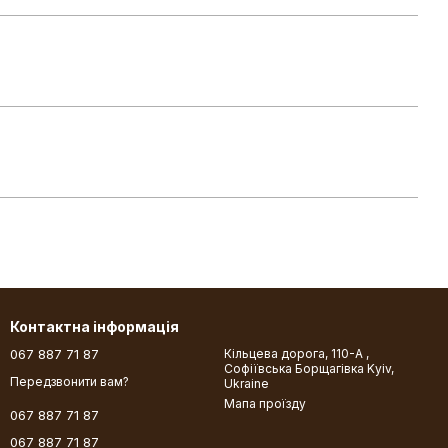
Контактна інформація
067 887 71 87
Кільцева дорога, 110-А ,
Софіївська Борщагівка Kyiv,
Передзвонити вам?
Ukraine
Мапа проїзду
067 887 71 87
067 887 71 87