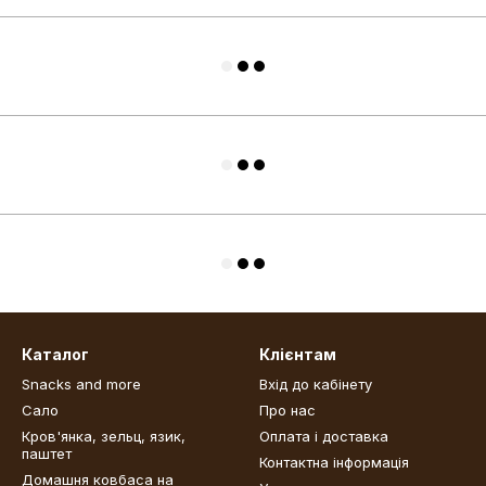
Каталог
Клієнтам
Snacks and more
Вхід до кабінету
Сало
Про нас
Кров'янка, зельц, язик,
Оплата і доставка
паштет
Контактна інформація
Домашня ковбаса на