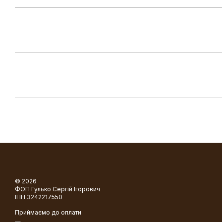
© 2026
ФОП Гулько Сергій Ігорович
ІПН 3242217550
Приймаємо до оплати