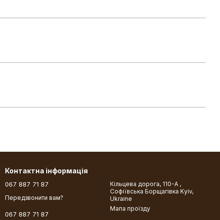
Контактна інформація
067 887 71 87
Кільцева дорога, 110-А ,
Софіївська Борщагівка Kyiv,
Передзвонити вам?
Ukraine
Мапа проїзду
067 887 71 87