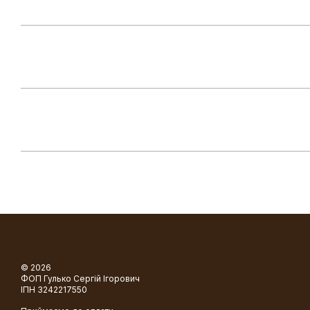
© 2026
ФОП Гулько Сергій Ігорович
ІПН 3242217550