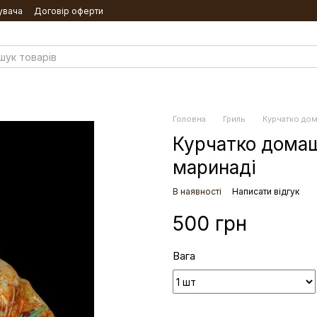
увача
Договір оферти
Головна
Гриль
Курчатко дом
Курчатко домаш
маринаді
В наявності
Написати відгук
500 грн
Вага