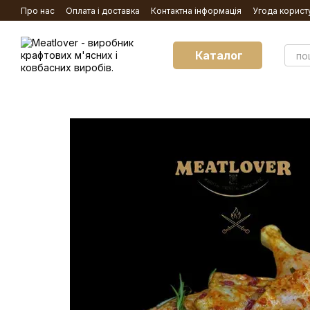
Перейти до основного контенту
Про нас
Оплата і доставка
Контактна інформація
Угода корист
Каталог