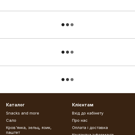
Каталог
Клієнтам
Snacks and more
Вхід до кабінету
Сало
Про нас
Кров'янка, зельц, язик,
Оплата і доставка
паштет
Контактна інформація