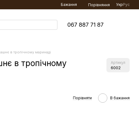
Бажання
Укр
Рус
Порівняння
067 887 71 87
ашнє в тропічному маринаді
нє в тропічному
Артикул
6002
Порівняти
В бажання