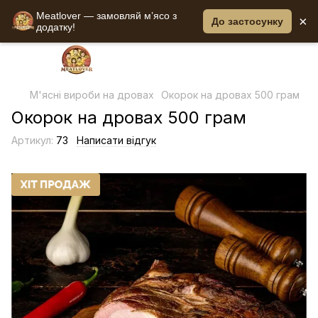
Meatlover — замовляй мʼясо з
×
До застосунку
додатку!
М'ясні вироби на дровах
Окорок на дровах 500 грам
Окорок на дровах 500 грам
Артикул:
73
Написати відгук