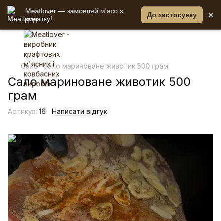
Meatlover — замовляй мʼясо з
×
До застосунку
додатку!
Сало
Сало мариноване животик 500 грам
Сало мариноване животик 500
грам
Артикул:
16
Написати відгук