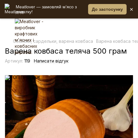
Meatlover — замовляй мʼясо з
×
До застосунку
додатку!
Сосиски, сардельки, варена ковбаса
Варена ковбаса те
Варена ковбаса теляча 500 грам
Артикул:
119
Написати відгук