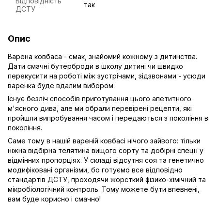
Відповідність
так
ДСТУ
Опис
Варена ковбаса - смак, знайомий кожному з дитинства.
Дати смачні бутерброди в школу дитині чи швидко
перекусити на роботі між зустрічами, зідзвонами - усюди
варенка буде вдалим вибором.
Існує безліч способів приготування цього апетитного
м'ясного дива, але ми обрали перевірені рецепти, які
пройшли випробування часом і передаються з покоління в
покоління.
Саме тому в нашій вареній ковбасі нічого зайвого: тільки
ніжна відбірна телятина вищого сорту та добірні спеції у
відмінних пропорціях. У складі відсутня соя та генетично
модифіковані організми, бо готуємо все відповідно
стандартів ДСТУ, проходячи жорсткий фізико-хімічний та
мікробіологічний контроль. Тому можете бути впевнені,
вам буде корисно і смачно!