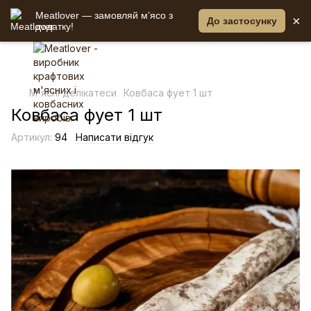
Meatlover — замовляй мʼясо з
×
До застосунку
додатку!
М'ясні делікатеси
Ковбаса фует 1 шт
Ковбаса фует 1 шт
Артикул:
94
Написати відгук