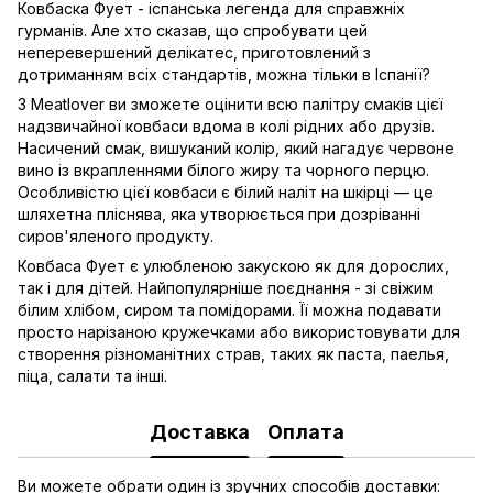
Ковбаска Фует - іспанська легенда для справжніх
гурманів. Але хто сказав, що спробувати цей
неперевершений делікатес, приготовлений з
дотриманням всіх стандартів, можна тільки в Іспанії?
З Meatlover ви зможете оцінити всю палітру смаків цієї
надзвичайної ковбаси вдома в колі рідних або друзів.
Насичений смак, вишуканий колір, який нагадує червоне
вино із вкрапленнями білого жиру та чорного перцю.
Особливістю цієї ковбаси є білий наліт на шкірці — це
шляхетна пліснява, яка утворюється при дозріванні
сиров'яленого продукту.
Ковбаса Фует є улюбленою закускою як для дорослих,
так і для дітей. Найпопулярніше поєднання - зі свіжим
білим хлібом, сиром та помідорами. Її можна подавати
просто нарізаною кружечками або використовувати для
створення різноманітних страв, таких як паста, паелья,
піца, салати та інші.
Доставка
Оплата
Ви можете обрати один із зручних способів доставки: