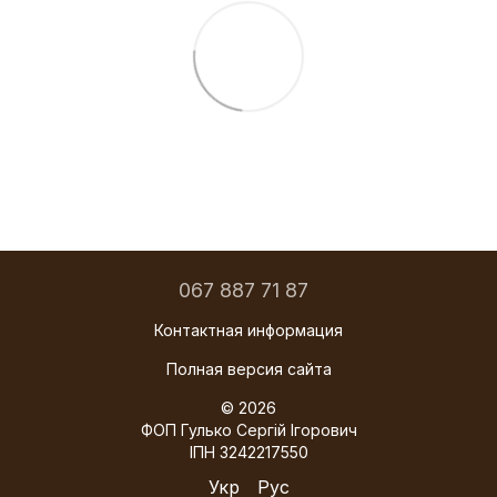
067 887 71 87
Контактная информация
Полная версия сайта
© 2026
ФОП Гулько Сергій Ігорович
ІПН 3242217550
Укр
Рус