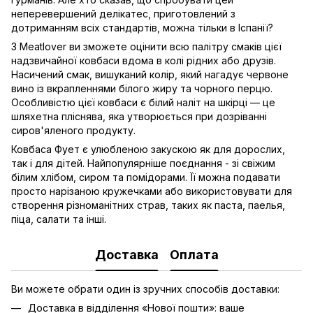
неперевершений делікатес, приготовлений з
дотриманням всіх стандартів, можна тільки в Іспанії?
З Meatlover ви зможете оцінити всю палітру смаків цієї
надзвичайної ковбаси вдома в колі рідних або друзів.
Насичений смак, вишуканий колір, який нагадує червоне
вино із вкрапленнями білого жиру та чорного перцю.
Особливістю цієї ковбаси є білий наліт на шкірці — це
шляхетна пліснява, яка утворюється при дозріванні
сиров'яленого продукту.
Ковбаса Фует є улюбленою закускою як для дорослих,
так і для дітей. Найпопулярніше поєднання - зі свіжим
білим хлібом, сиром та помідорами. Її можна подавати
просто нарізаною кружечками або використовувати для
створення різноманітних страв, таких як паста, паелья,
піца, салати та інші.
Доставка
Оплата
Ви можете обрати один із зручних способів доставки:
Доставка в відділення «Нової пошти»: ваше