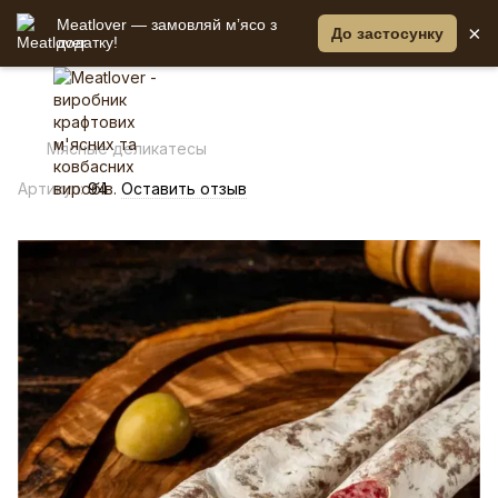
Meatlover — замовляй мʼясо з
×
До застосунку
додатку!
Мясные деликатесы
Артикул:
94
Оставить отзыв