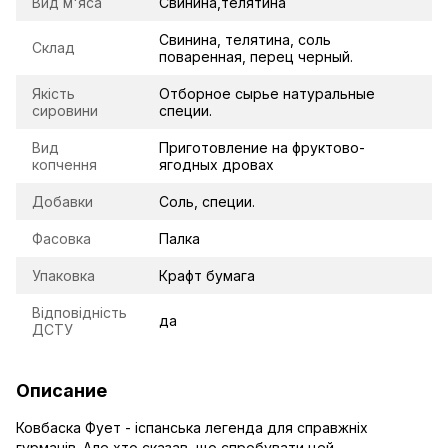
Вид м'яса
Свинина,телятина
Свинина, телятина, соль
Склад
поваренная, перец черный.
Якість
Отборное сырье натуральные
сировини
специи.
Вид
Приготовление на фруктово-
копчення
ягодных дровах
Добавки
Соль, специи.
Фасовка
Палка
Упаковка
Крафт бумага
Відповідність
да
ДСТУ
Описание
Ковбаска Фует - іспанська легенда для справжніх
гурманів. Але хто сказав, що спробувати цей