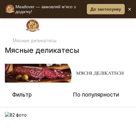
Meatlover — замовляй мʼясо з
×
До застосунку
додатку!
Мясные деликатесы
Мясные деликатесы
Фильтр
По популярности