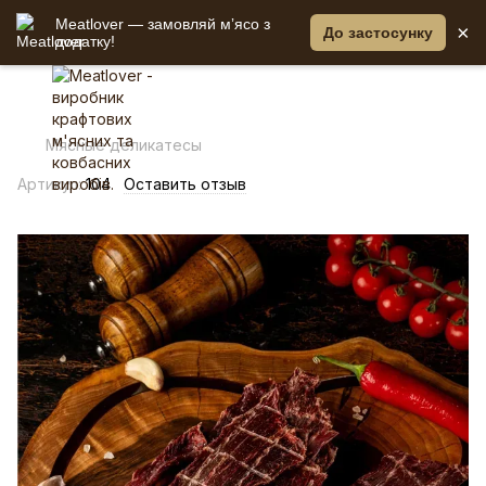
Meatlover — замовляй мʼясо з
×
До застосунку
додатку!
Мясные деликатесы
Артикул:
104
Оставить отзыв