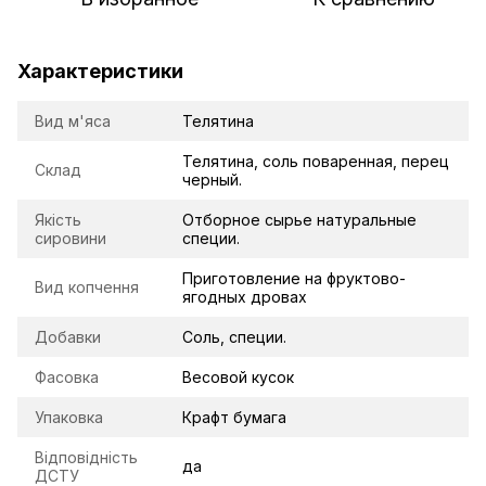
Характеристики
Вид м'яса
Телятина
Телятина, соль поваренная, перец
Склад
черный.
Якість
Отборное сырье натуральные
сировини
специи.
Приготовление на фруктово-
Вид копчення
ягодных дровах
Добавки
Соль, специи.
Фасовка
Весовой кусок
Упаковка
Крафт бумага
Відповідність
да
ДСТУ