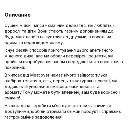
Описание
Сушені м’ясні чипси - смачний делікатес, які люблять і
дорослі та діти. Вони стають гарним доповненням до
будь-яких напоїв на зустрічах з друзями, в поході чи
вдома за переглядом фільму.
Існує безліч способів приготування цього апетитного
м'ясного дива, але ми обрали перевірені рецепти, які
пройшли випробування часом і передаються з покоління в
покоління.
В чипсах від Meatlover немає нічого зайвого: тільки
відбірна телятина, сіль, перець та натуральні спеції, які
додають їй унікальної смакової насиченості та
аромату.Тому можете бути впевнені, вам буде корисно і
смачно!
Наша задача - зробити м’ясні делікатеси якісними та
доступними, щоб ви отримали свіжий продукт і справжнє
гастрономічне задоволення!