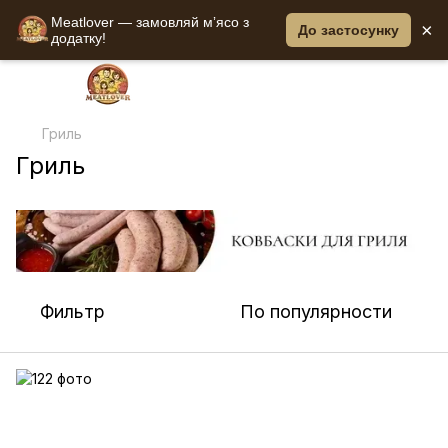
Meatlover — замовляй мʼясо з
×
До застосунку
додатку!
Гриль
Гриль
Фильтр
По популярности