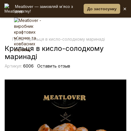
Meatlover — замовляй мʼясо з
×
До застосунку
додатку!
Гриль
Крильця в кисло-солодкому маринаді
Крильця в кисло-солодкому
маринаді
Артикул:
6006
Оставить отзыв