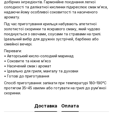
добірних інгредієнтів. Гармонійне поєднання легкої
солодкості та делікатної кислинки підкреслює смак м’яса,
надаючи йому особливої соковитості та насиченого
аромату.
Під час приготування крильця набувають апетитної
золотистої скоринки та яскравого смаку, який чудово
поєднується з овочами, соусами та стравами на грилі.
Ідеальний вибір для дружніх зустрічей, барбекю або
сімейної вечері.
Переваги:
• Авторський кисло-солодкий маринад
• Соковите та ніжне м’ясо
• Насичений смак і аромат
• Ідеально для гриля, мангалу та духовки
• Готові до приготування
Спосіб приготування: запікати при температурі 180–190°C
протягом 35–45 хвилин або готувати на грилі до рум’яної
скоринки.
Доставка
Оплата