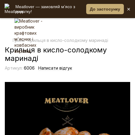
Meatlover — замовляй мʼясо з
×
До застосунку
додатку!
Гриль
Крильця в кисло-солодкому маринаді
Крильця в кисло-солодкому
маринаді
Артикул:
6006
Написати відгук