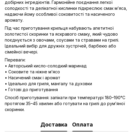
добірних інгредієнтів. Гармонійне поєднання легкої
солодкості та делікатної кислинки підкреслює смак м’яса,
надаючи йому особливої соковитості та насиченого
аромату.
Під час приготування крильця набувають апетитної
золотистої скоринки та яскравого смаку, який чудово
поєднується з овочами, соусами та стравами на грилі.
Ідеальний вибір для дружніх зустрічей, барбекю або
сімейної вечері.
Переваги:
• Авторський кисло-солодкий маринад
• Соковите та ніжне м’ясо
• Насичений смак і аромат
• Ідеально для гриля, мангалу та духовки
• Готові до приготування
Спосіб приготування: запікати при температурі 180–190°C
протягом 35–45 хвилин або готувати на грилі до рум’яної
скоринки.
Доставка
Оплата