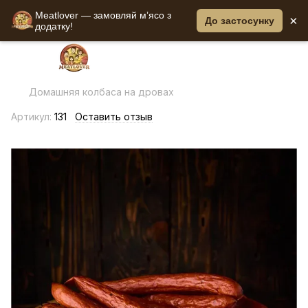
Meatlover — замовляй мʼясо з
×
До застосунку
додатку!
Домашняя колбаса на дровах
Артикул:
131
Оставить отзыв