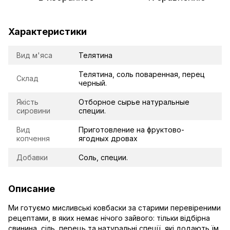
Характеристики
Вид м'яса
Телятина
Телятина, соль поваренная, перец
Склад
черный.
Якість
Отборное сырье натуральные
сировини
специи.
Вид
Приготовление на фруктово-
копчення
ягодных дровах
Добавки
Соль, специи.
Описание
Ми готуємо мисливські ковбаски за старими перевіреними
рецептами, в яких немає нічого зайвого: тільки відбірна
свинина, сіль, перець та натуральні спеції, які додають їм