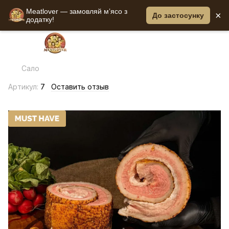
Meatlover — замовляй мʼясо з
×
До застосунку
додатку!
Сало
Артикул:
7
Оставить отзыв