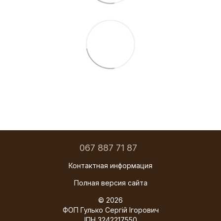
067 887 71 87
Контактная информация
Полная версия сайта
© 2026
ФОП Гулько Сергій Ігорович
ІПН 3242217550