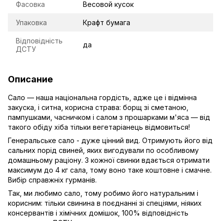
Фасовка
Весовой кусок
Упаковка
Крафт бумага
Відповідність
да
ДСТУ
Описание
Сало — наша національна гордість, адже це і відмінна
закуска, і ситна, корисна страва: борщ зі сметаною,
пампушками, часничком і салом з прошарками м'яса — від
такого обіду хіба тільки вегетаріанець відмовиться!
Генеральське сало - дуже цінний вид. Отримують його від
сальних порід свиней, яких вигодували по особливому
домашньому раціону. З кожної свинки вдається отримати
максимум до 4 кг сала, тому воно таке коштовне і смачне.
Вибір справжніх гурманів.
Так, ми любимо сало, тому робимо його натуральним і
корисним: тільки свинина в поєднанні зі спеціями, ніяких
консервантів і хімічних домішок, 100% відповідність