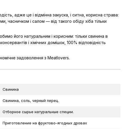
ість, адже це і відмінна закуска, і ситна, корисна страва:
и, часничком і салом — від такого обіду хіба тільки
обимо його натуральним і корисним: тільки свинина в
х консервантів і хімічних домішок, 100% відповідність
омічне задоволення з Meatlovers.
Свинина
Свинина, соль, черный перец.
Отборное сырье натуральные специи.
Приготовление на фруктово-ягодных дровах