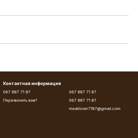
Контактная информация
067 887 71 87
067 887 71 87
067 887 71 87
Перезвонить вам?
meatlover7187@gmail.com