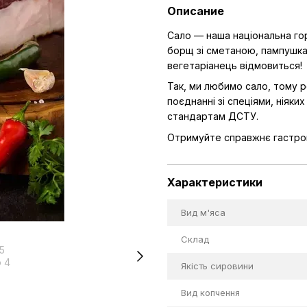
Описание
Сало — наша національна горд
борщ зі сметаною, пампушкам
вегетаріанець відмовиться!
Так, ми любимо сало, тому р
поєднанні зі спеціями, ніяки
стандартам ДСТУ.
Отримуйте справжнє гастрон
Характеристики
Вид м'яса
Склад
Якість сировини
Вид копчення