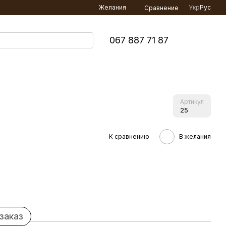
Желания
Укр
Рус
Сравнение
067 887 71 87
Артикул
25
К сравнению
В желания
заказ