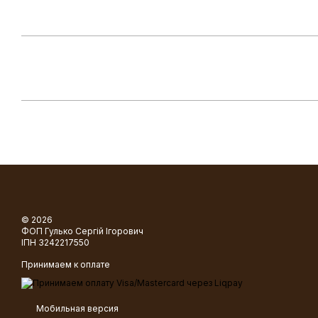
© 2026
ФОП Гулько Сергій Ігорович
ІПН 3242217550
Принимаем к оплате
Мобильная версия